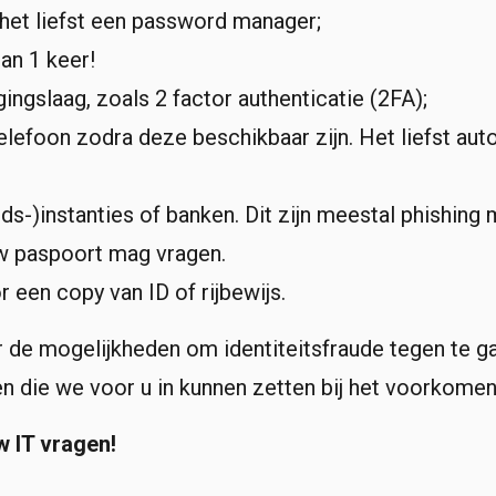
het liefst een password manager;
an 1 keer!
ngslaag, zoals 2 factor authenticatie (2FA);
lefoon zodra deze beschikbaar zijn. Het liefst aut
s-)instanties of banken. Dit zijn meestal phishing m
uw paspoort mag vragen.
 een copy van ID of rijbewijs.
de mogelijkheden om identiteitsfraude tegen te g
n die we voor u in kunnen zetten bij het voorkome
w IT vragen!