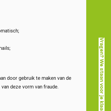
omatisch;
Vragen? We staan voor je klaar
ails;
aan door gebruik te maken van de
n van deze vorm van fraude.